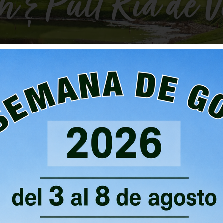
h & Putt Ría de V
UTT