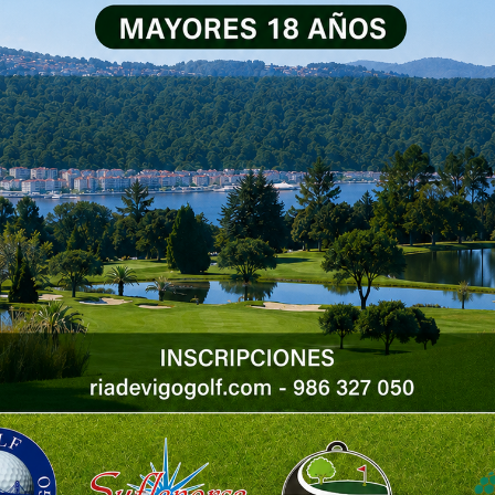
 Vigo. Un nuevo reto que
s como golfista sin
.
o lo dudes y ven a probar